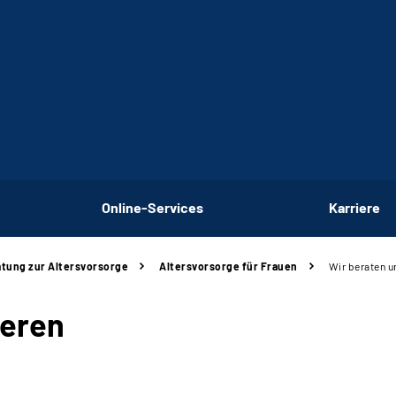
Online-Services
Karriere
tung zur Altersvorsorge
Altersvorsorge für Frauen
Wir beraten u
ieren