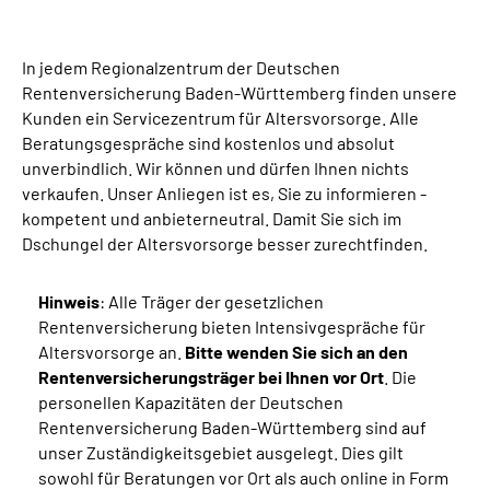
Inhalte in Gebärdensprache (DGS)
In jedem Regionalzentrum der Deutschen
Leichte Sprache
Rentenversicherung Baden-Württemberg finden unsere
Kunden ein Servicezentrum für Altersvorsorge. Alle
Suche
Beratungsgespräche sind kostenlos und absolut
unverbindlich. Wir können und dürfen Ihnen nichts
verkaufen. Unser Anliegen ist es, Sie zu informieren -
kompetent und anbieterneutral. Damit Sie sich im
Mein Kundenportal
Dschungel der Altersvorsorge besser zurechtfinden.
Hinweis
: Alle Träger der gesetzlichen
Rentenversicherung bieten Intensivgespräche für
Altersvorsorge an.
Bitte wenden Sie sich an den
Rentenversicherungsträger bei Ihnen vor Ort
. Die
personellen Kapazitäten der Deutschen
Rentenversicherung Baden-Württemberg sind auf
unser Zuständigkeitsgebiet ausgelegt. Dies gilt
sowohl für Beratungen vor Ort als auch online in Form