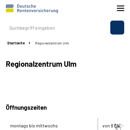
Prävention
Startseite
Regionalzentrum Ulm
Reha
Regionalzentrum Ulm
Rente
Beratung & Kontakt
Experten
Öffnungszeiten
Über uns & Presse
montags bis mittwochs
von 8 bis 16 U
Online-Services