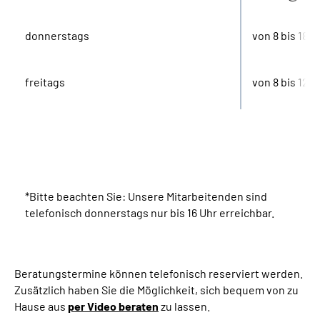
Suche
donnerstags
von 8 bis 18 U
Language
freitags
von 8 bis 12 U
Inhalte in Gebärdensprache (DGS)
Leichte Sprache
*Bitte beachten Sie: Unsere Mitarbeitenden sind
Mein Kundenportal
telefonisch donnerstags nur bis 16 Uhr erreichbar.
Beratungstermine können telefonisch reserviert werden.
Zusätzlich haben Sie die Möglichkeit, sich bequem von zu
Hause aus
per Video beraten
zu lassen.