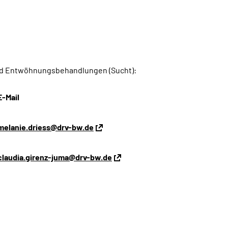
und Entwöhnungsbehandlungen (Sucht):
E-Mail
melanie.driess@drv-bw.de
claudia.girenz-juma@drv-bw.de