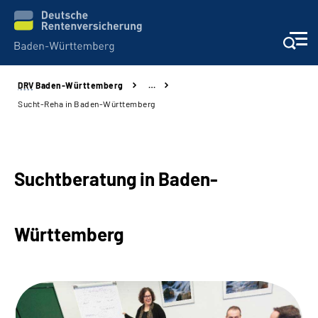
DRV
Baden-Württemberg
…
Beratung und Kontakt
Sucht-Reha in Baden-Württemberg
Kunden
Online-Services
Suchtberatung in Baden-
Karriere
Württemberg
Presse
Über uns