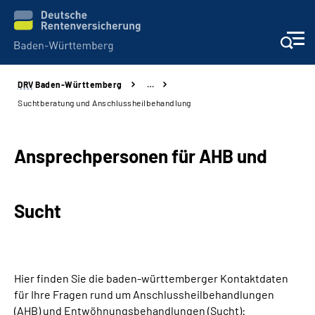
DRV
Baden-Württemberg
…
Beratung und Kontakt
Suchtberatung und Anschlussheilbehandlung
Kunden
Ansprechpersonen für AHB und
Online-Services
Sucht
Karriere
Presse
Hier finden Sie die baden-württemberger Kontaktdaten
Über uns
für Ihre Fragen rund um Anschlussheilbehandlungen
(AHB) und Entwöhnungsbehandlungen (Sucht):