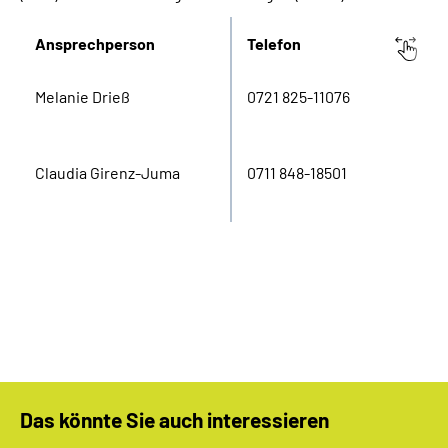
Inhalte in Gebärdensprache (DGS)
Ansprechperson
Telefon
Leichte Sprache
Melanie Drieß
0721 825-11076
Suche
Claudia Girenz-Juma
0711 848-18501
Mein Kundenportal
Das könnte Sie auch interessieren