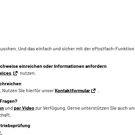
auschen.
Und das einfach
und sicher
mit der ePostfach-Funktion
achweise einreichen oder Informationen anfordern
rvices
nutzen.
achreichen
. Nutzen Sie hierfür unser
Kontaktformular
.
 Fragen?
on
und
per Video
zur Verfügung.
Gerne unterstützen Sie auch u
chaft.
etriebsprüfung
.