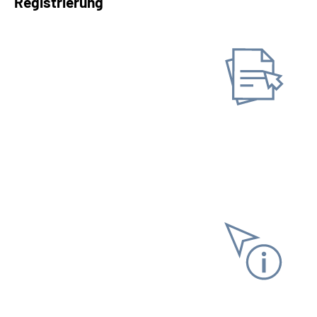
Registrierung
Antrag stellen
Neuen Antrag stellen
Gespeicherten Antrag
fortsetzen
Informationen anfordern
Versicherungsverlauf
Rentenauskunft