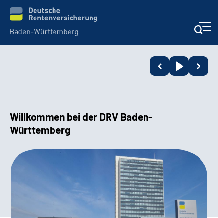
Beratung und Kontakt
Kunden
Willkommen bei der DRV Baden-
Online-Services
Württemberg
Karriere
Presse
Über uns