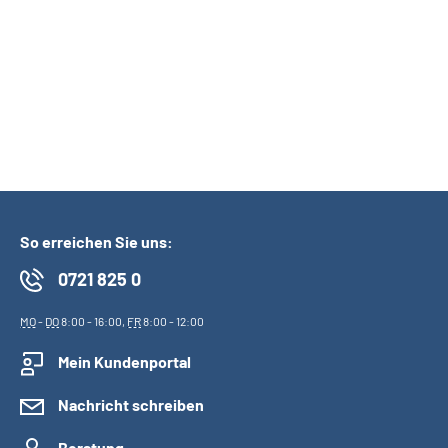
DRV BW-Kontaktformular
Kommunikation per
Telefon
Videoberatung
So erreichen Sie uns:
0721 825 0
MO
-
DO
8:00 - 16:00,
FR
8:00 - 12:00
Mein Kundenportal
Nachricht schreiben
Beratung