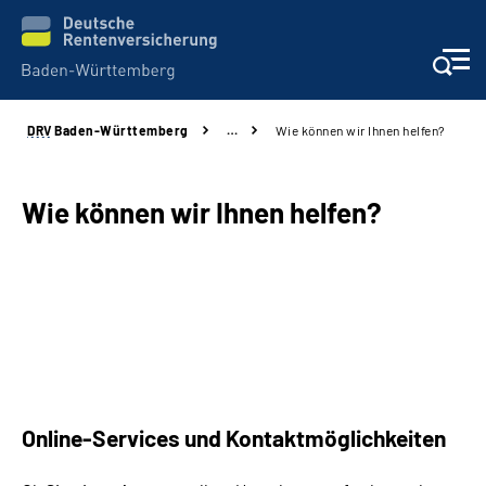
DRV
Baden-Württemberg
…
Wie können wir Ihnen helfen?
Beratung und Kontakt
Kunden
Wie können wir Ihnen helfen?
Online-Services
Karriere
Presse
Online-Services und Kontaktmöglichkeiten
Über uns