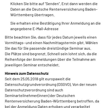
Klicken Sie bitte auf "Senden". Erst dann werden die
Inhalte in Gebärdensprache (DGS)
Daten an die Deutsche Rentenversicherung Baden-
Württemberg übertragen.
Leichte Sprache
Sie erhalten eine Bestätigung Ihrer Anmeldung an die
angegebene E-Mail-Adresse
Suche
Bitte beachten Sie, dass für jedes Datum jeweils einen
Vormittags- und einen Nachmittagstermin gibt. Wählen
Sie das für Sie passende dreistündige Seminar aus.
Mein Kundenportal
Die Plätze sind begrenzt. Schnell sein lohnt sich, da die
Reihenfolge der Anmeldungen über die Teilnahme am
jeweiligen Seminar entscheidet.
Hinweis zum Datenschutz
Seit dem 25.05.2018 gilt europaweit die
Datenschutzgrundverordnung (DSGVO). Von der neuen
Datenschutzverordnung sind auch
Seminarteilnehmer(innen) der Deutschen
Rentenversicherung Baden-Württemberg betroffen, da
bei der Anmeldung Daten erhoben und verarbeitet