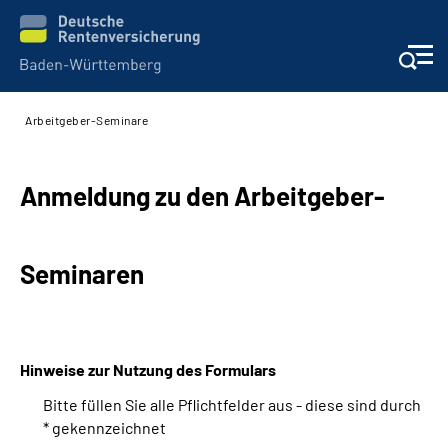
Arbeitgeber-Seminare
Beratung und Kontakt
Kunden
Anmeldung zu den Arbeitgeber-
Online-Services
Seminaren
Karriere
Presse
Hinweise zur Nutzung des Formulars
Bitte füllen Sie alle Pflichtfelder aus - diese sind durch
Über uns
* gekennzeichnet