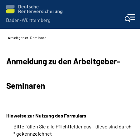
Arbeitgeber-Seminare
Beratung und Kontakt
Kunden
Anmeldung zu den Arbeitgeber-
Online-Services
Seminaren
Karriere
Presse
Hinweise zur Nutzung des Formulars
Bitte füllen Sie alle Pflichtfelder aus - diese sind durch
Über uns
* gekennzeichnet