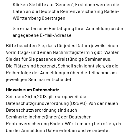
Klicken Sie bitte auf "Senden". Erst dann werden die
Inhalte in Gebärdensprache (DGS)
Daten an die Deutsche Rentenversicherung Baden-
Württemberg übertragen.
Leichte Sprache
Sie erhalten eine Bestätigung Ihrer Anmeldung an die
angegebene E-Mail-Adresse
Suche
Bitte beachten Sie, dass für jedes Datum jeweils einen
Vormittags- und einen Nachmittagstermin gibt. Wählen
Sie das für Sie passende dreistündige Seminar aus.
Mein Kundenportal
Die Plätze sind begrenzt. Schnell sein lohnt sich, da die
Reihenfolge der Anmeldungen über die Teilnahme am
jeweiligen Seminar entscheidet.
Hinweis zum Datenschutz
Seit dem 25.05.2018 gilt europaweit die
Datenschutzgrundverordnung (DSGVO). Von der neuen
Datenschutzverordnung sind auch
Seminarteilnehmer(innen) der Deutschen
Rentenversicherung Baden-Württemberg betroffen, da
bei der Anmeldung Daten erhoben und verarbeitet