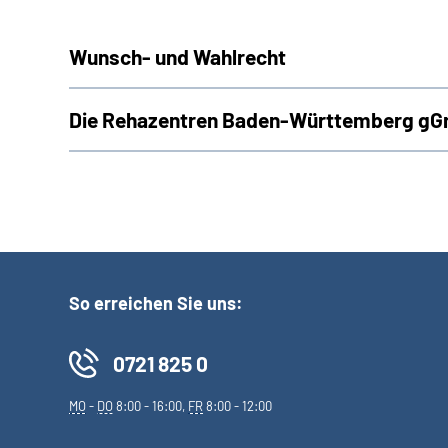
Wunsch- und Wahlrecht
Die Rehazentren Baden-Württemberg gGm
So erreichen Sie uns:
0721 825 0
MO
-
DO
8:00 - 16:00,
FR
8:00 - 12:00