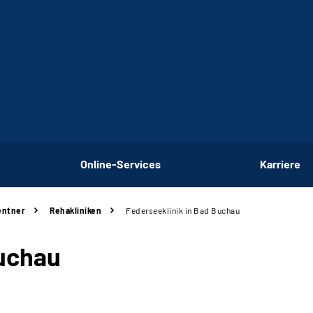
Online-Services
Karriere
entner
Rehakliniken
Federseeklinik in Bad Buchau
Buchau