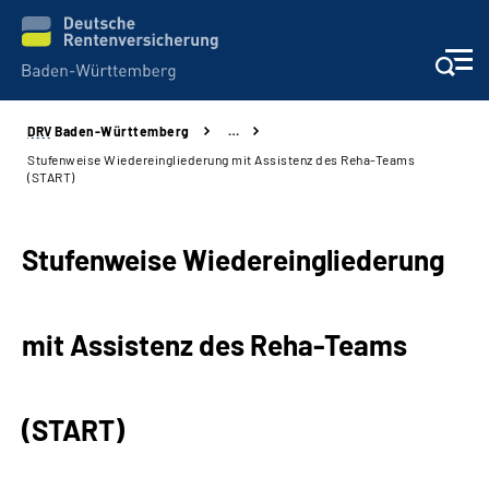
DRV
Baden-Württemberg
…
Beratung und Kontakt
Stufenweise Wiedereingliederung mit Assistenz des Reha-Teams
(START)
Kunden
Stufenweise Wiedereingliederung
Online-Services
Karriere
mit Assistenz des Reha-Teams
Presse
(START)
Über uns