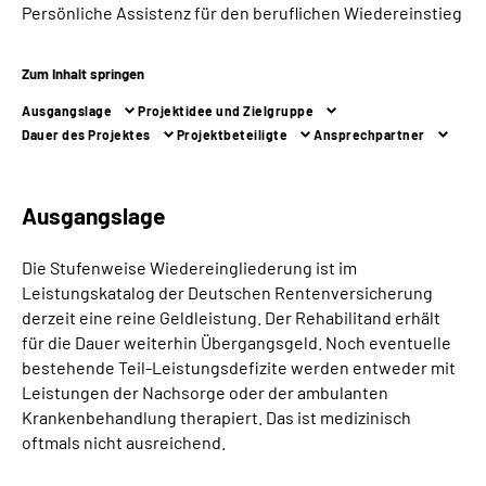
Persönliche Assistenz für den beruflichen Wiedereinstieg
Inhalte in Gebärdensprache (DGS)
Leichte Sprache
Zum Inhalt springen
Ausgangslage
Projektidee und Zielgruppe
Suche
Dauer des Projektes
Projektbeteiligte
Ansprechpartner
Ausgangslage
Mein Kundenportal
Die Stufenweise Wiedereingliederung ist im
Leistungskatalog der Deutschen Rentenversicherung
derzeit eine reine Geldleistung. Der Rehabilitand erhält
für die Dauer weiterhin Übergangsgeld. Noch eventuelle
bestehende Teil-Leistungsdefizite werden entweder mit
Leistungen der Nachsorge oder der ambulanten
Krankenbehandlung therapiert. Das ist medizinisch
oftmals nicht ausreichend.