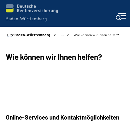
DRV
Baden-Württemberg
…
Wie können wir Ihnen helfen?
Beratung und Kontakt
Kunden
Wie können wir Ihnen helfen?
Online-Services
Karriere
Presse
Online-Services und Kontaktmöglichkeiten
Über uns