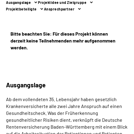
Ausgangslage
Projektidee und Zielgruppe
Inhalte in Gebärdensprache (DGS)
Projektbeteiligte
Ansprechpartner
Leichte Sprache
Bitte beachten Sie:
Für dieses Projekt können
Suche
derzeit keine Teilnehmenden mehr aufgenommen
werden.
Mein Kundenportal
Ausgangslage
Ab dem vollendeten 35. Lebensjahr haben gesetzlich
Krankenversicherte alle zwei Jahre Anspruch auf einen
Gesundheitscheck. Was der Früherkennung
gesundheitlicher Risiken dient, verknüpft die Deutsche
Rentenversicherung Baden-Württemberg mit einem Blick
auf die Arbeitssituation der Patientinnen und Patienten.