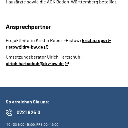
Hausärzte sowie die AOK Baden-Württemberg beteiligt.
Ansprechpartner
Projektleiterin Kristin Repert-Ristow:
kristin.repert-
ristow@drv-bw.de
Umsetzungsberater Ulrich Hartschuh:
ulrich.hartschuh@drv-bw.de
So erreichen Sie uns:
0721 825 0
MO
-
DO
8:00 - 16:00,
FR
8:00 - 12:00