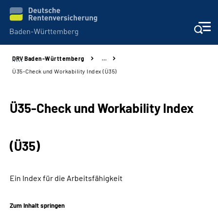
DRV
Baden-Württemberg
…
Beratung und Kontakt
Ü35-Check und Workability Index (Ü35)
Kunden
Ü35-Check und Workability Index
Online-Services
(Ü35)
Karriere
Presse
Ein Index für die Arbeitsfähigkeit
Über uns
Zum Inhalt springen