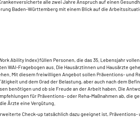
Krankenversicherte alle zwei Jahre Anspruch auf einen Gesund
rung Baden-Württemberg mit einem Blick auf die Arbeitssituati
rk Ability Index) füllen Personen, die das 35. Lebensjahr volle
nten WAI-Fragebogen aus. Die Hausärztinnen und Hausärzte geh
ehen. Mit diesem freiwilligen Angebot sollen Präventions- und R
Tätigkeit und dem Grad der Belastung, aber auch nach dem Befind
sen benötigen und ob sie Freude an der Arbeit haben. Die Antwor
Empfehlungen für Präventions- oder Reha-Maßnahmen ab, die ge
ie Ärzte eine Vergütung.
rweiterte Check-up tatsächlich dazu geeignet ist, Präventions-