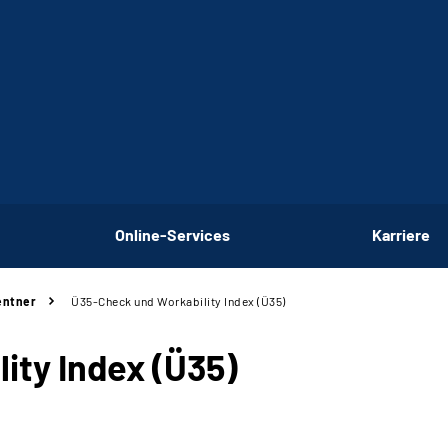
Online-Services
Karriere
entner
Ü35-Check und Workability Index (Ü35)
ity Index (Ü35)