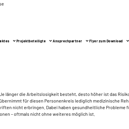
se
jektes
Projektbeteiligte
Ansprechpartner
Flyer zum Download
e länger die Arbeitslosigkeit besteht, desto höher ist das Risi
bernimmt für diesen Personenkreis lediglich medizinische Re
hriften nicht erbringen. Dabei haben gesundheitliche Probleme 
tionen – oftmals nicht ohne weiteres möglich ist.