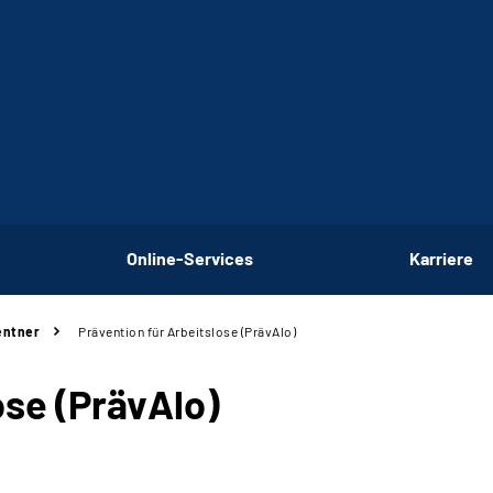
Online-Services
Karriere
entner
Prävention für Arbeitslose (PrävAlo)
ose (PrävAlo)