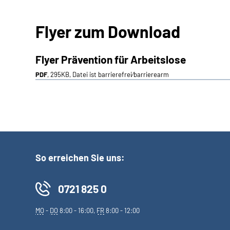
Flyer zum Download
Flyer Prävention für Arbeitslose
PDF
, 295KB, Datei ist barrierefrei⁄barrierearm
So erreichen Sie uns:
0721 825 0
MO
-
DO
8:00 - 16:00,
FR
8:00 - 12:00