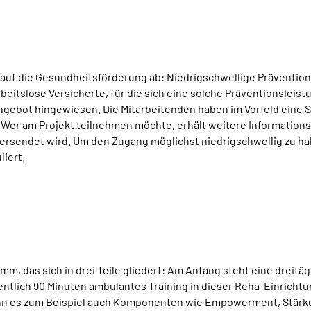
lt auf die Gesundheitsförderung ab: Niedrigschwellige Prävention
beitslose Versicherte, für die sich eine solche Präventionsleis
ngebot hingewiesen. Die Mitarbeitenden haben im Vorfeld eine 
. Wer am Projekt teilnehmen möchte, erhält weitere Informations
endet wird. Um den Zugang möglichst niedrigschwellig zu halt
liert.
, das sich in drei Teile gliedert: Am Anfang steht eine dreitä
ntlich 90 Minuten ambulantes Training in dieser Reha-Einricht
n es zum Beispiel auch Komponenten wie Empowerment, Stärkun