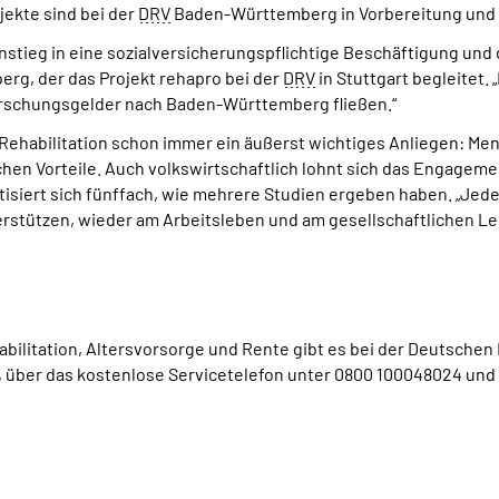
jekte sind bei der
DRV
Baden-Württemberg in Vorbereitung und 
instieg in eine sozialversicherungspflichtige Beschäftigung un
g, der das Projekt rehapro bei der
DRV
in Stuttgart begleitet. 
Forschungsgelder nach Baden-Württemberg fließen.“
habilitation schon immer ein äußerst wichtiges Anliegen: Mens
schen Vorteile. Auch volkswirtschaftlich lohnt sich das Engagem
tisiert sich fünffach, wie mehrere Studien ergeben haben. „Jed
erstützen, wieder am Arbeitsleben und am gesellschaftlichen L
bilitation, Altersvorsorge und Rente gibt es bei der Deutsch
 über das kostenlose Servicetelefon unter 0800 100048024 und 