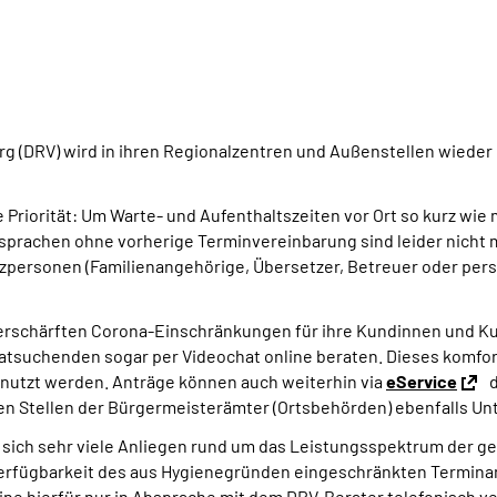
 (DRV) wird in ihren Regionalzentren und Außenstellen wieder
Priorität: Um Warte- und Aufenthaltszeiten vor Ort so kurz wie
sprachen ohne vorherige Terminvereinbarung sind leider nicht mö
personen (Familienangehörige, Übersetzer, Betreuer oder persön
schärften Corona-Einschränkungen für ihre Kundinnen und Kun
Ratsuchenden sogar per Videochat online beraten. Dieses komfo
enutzt werden. Anträge können auch weiterhin via
eService
d
gen Stellen der Bürgermeisterämter (Ortsbehörden) ebenfalls 
s sich sehr viele Anliegen rund um das Leistungsspektrum der 
 Verfügbarkeit des aus Hygienegründen eingeschränkten Termina
ine hierfür nur in Absprache mit dem DRV-Berater telefonisch v