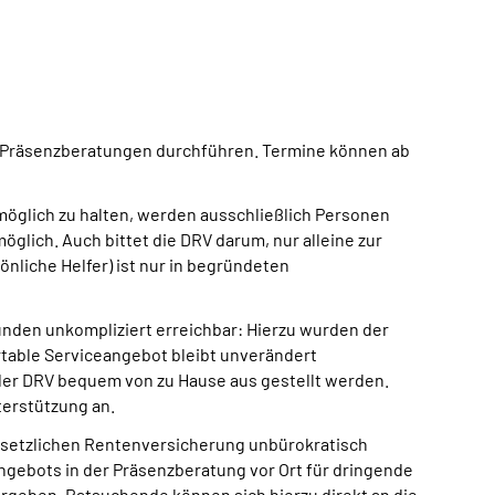
 Präsenzberatungen durchführen. Termine können ab
 möglich zu halten, werden ausschließlich Personen
glich. Auch bittet die DRV darum, nur alleine zur
liche Helfer) ist nur in begründeten
den unkompliziert erreichbar: Hierzu wurden der
rtable Serviceangebot bleibt unverändert
er DRV bequem von zu Hause aus gestellt werden.
Unterstützung an.
gesetzlichen Rentenversicherung unbürokratisch
ngebots in der Präsenzberatung vor Ort für dringende
ergeben. Ratsuchende können sich hierzu direkt an die