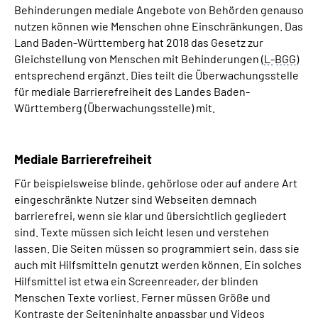
Behinderungen mediale Angebote von Behörden genauso
Inhalte in Gebärdensprache (DGS)
nutzen können wie Menschen ohne Einschränkungen. Das
Land Baden-Württemberg hat 2018 das Gesetz zur
Leichte Sprache
Gleichstellung von Menschen mit Behinderungen (
L-
BGG
)
entsprechend ergänzt. Dies teilt die Überwachungsstelle
Suche
für mediale Barrierefreiheit des Landes Baden-
Württemberg (Überwachungsstelle) mit.
Mein Kundenportal
Mediale Barrierefreiheit
Für beispielsweise blinde, gehörlose oder auf andere Art
eingeschränkte Nutzer sind Webseiten demnach
barrierefrei, wenn sie klar und übersichtlich gegliedert
sind. Texte müssen sich leicht lesen und verstehen
lassen. Die Seiten müssen so programmiert sein, dass sie
auch mit Hilfsmitteln genutzt werden können. Ein solches
Hilfsmittel ist etwa ein Screenreader, der blinden
Menschen Texte vorliest. Ferner müssen Größe und
Kontraste der Seiteninhalte anpassbar und Videos