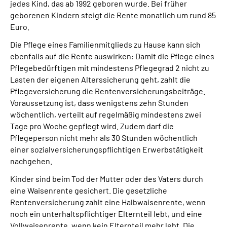
jedes Kind, das ab 1992 geboren wurde. Bei früher
Inhalte in Gebärdensprache (DGS)
geborenen Kindern steigt die Rente monatlich um rund 85
Euro.
Leichte Sprache
Die Pflege eines Familienmitglieds zu Hause kann sich
ebenfalls auf die Rente auswirken: Damit die Pflege eines
Suche
Pflegebedürftigen mit mindestens Pflegegrad 2 nicht zu
Lasten der eigenen Alterssicherung geht, zahlt die
Pflegeversicherung die Rentenversicherungsbeiträge.
Voraussetzung ist, dass wenigstens zehn Stunden
Mein Kundenportal
wöchentlich, verteilt auf regelmäßig mindestens zwei
Tage pro Woche gepflegt wird. Zudem darf die
Pflegeperson nicht mehr als 30 Stunden wöchentlich
einer sozialversicherungspflichtigen Erwerbstätigkeit
nachgehen.
Kinder sind beim Tod der Mutter oder des Vaters durch
eine Waisenrente gesichert. Die gesetzliche
Rentenversicherung zahlt eine Halbwaisenrente, wenn
noch ein unterhaltspflichtiger Elternteil lebt, und eine
Vollwaisenrente, wenn kein Elternteil mehr lebt. Die