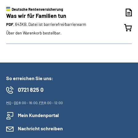
Deutsche Rentenversicherung
Was wir für Familien tun
PDF
, 643KB, Datei ist barrierefrei⁄barrierearm
Über den Warenkorb bestellbar.
So erreichen Sie uns:
0721 825 0
MO
-
DO
8:00 - 16:00,
FR
8:00 - 12:00
Mein Kundenportal
Nachricht schreiben