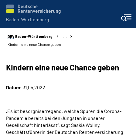
DRV
Baden-Württemberg
…
Beratung und Kontakt
Kindern eine neue Chance geben
Kunden
Kindern eine neue Chance geben
Online-Services
Datum:
31.05.2022
Karriere
Presse
„Es ist besorgniserregend, welche Spuren die Corona-
Pandemie bereits bei den Jüngsten in unserer
Über uns
Gesellschaft hinterlässt“, sagt Saskia Wollny,
Geschäftsführerin der Deutschen Rentenversicherung