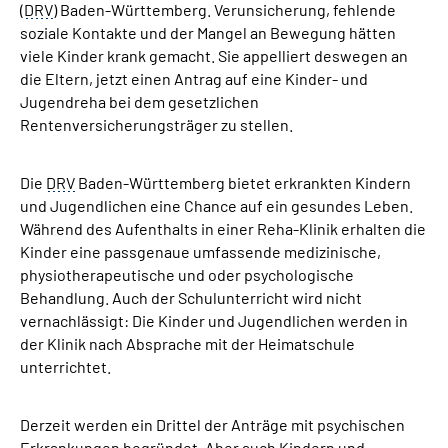
(
DRV
) Baden-Württemberg. Verunsicherung, fehlende
Inhalte in Gebärdensprache (DGS)
soziale Kontakte und der Mangel an Bewegung hätten
viele Kinder krank gemacht. Sie appelliert deswegen an
Leichte Sprache
die Eltern, jetzt einen Antrag auf eine Kinder- und
Jugendreha bei dem gesetzlichen
Suche
Rentenversicherungsträger zu stellen.
Die
DRV
Baden-Württemberg bietet erkrankten Kindern
und Jugendlichen eine Chance auf ein gesundes Leben.
Mein Kundenportal
Während des Aufenthalts in einer Reha-Klinik erhalten die
Kinder eine passgenaue umfassende medizinische,
physiotherapeutische und oder psychologische
Behandlung. Auch der Schulunterricht wird nicht
vernachlässigt: Die Kinder und Jugendlichen werden in
der Klinik nach Absprache mit der Heimatschule
unterrichtet.
Derzeit werden ein Drittel der Anträge mit psychischen
Erkrankungen begründet. Aber auch Kindern und