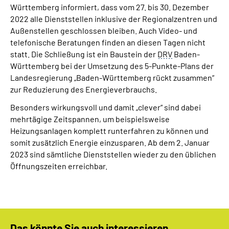
Württemberg informiert, dass vom 27. bis 30. Dezember
Inhalte in Gebärdensprache (DGS)
2022 alle Dienststellen inklusive der Regionalzentren und
Außenstellen geschlossen bleiben. Auch Video- und
Leichte Sprache
telefonische Beratungen finden an diesen Tagen nicht
statt. Die Schließung ist ein Baustein der
DRV
Baden-
Suche
Württemberg bei der Umsetzung des 5-Punkte-Plans der
Landesregierung „Baden-Württemberg rückt zusammen“
zur Reduzierung des Energieverbrauchs.
Besonders wirkungsvoll und damit „clever“ sind dabei
Mein Kundenportal
mehrtägige Zeitspannen, um beispielsweise
Heizungsanlagen komplett runterfahren zu können und
somit zusätzlich Energie einzusparen. Ab dem 2. Januar
2023 sind sämtliche Dienststellen wieder zu den üblichen
Öffnungszeiten erreichbar.
Das könnte Sie auch interessieren