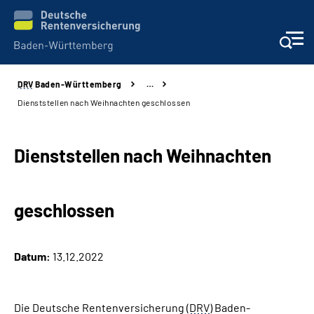
DRV
Baden-Württemberg
…
Beratung und Kontakt
Dienststellen nach Weihnachten geschlossen
Kunden
Dienststellen nach Weihnachten
Online-Services
geschlossen
Karriere
Presse
Datum:
13.12.2022
Über uns
Die Deutsche Rentenversicherung (
DRV
) Baden-