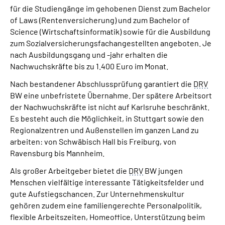
Inhalte in Gebärdensprache (DGS)
für die Studiengänge im gehobenen Dienst zum Bachelor
of Laws (Rentenversicherung) und zum Bachelor of
Science (Wirtschaftsinformatik) sowie für die Ausbildung
Leichte Sprache
zum Sozialversicherungsfachangestellten angeboten. Je
nach Ausbildungsgang und -jahr erhalten die
Suche
Nachwuchskräfte bis zu 1.400 Euro im Monat.
Nach bestandener Abschlussprüfung garantiert die
DRV
BW eine unbefristete Übernahme. Der spätere Arbeitsort
Mein Kundenportal
der Nachwuchskräfte ist nicht auf Karlsruhe beschränkt.
Es besteht auch die Möglichkeit, in Stuttgart sowie den
Regionalzentren und Außenstellen im ganzen Land zu
arbeiten: von Schwäbisch Hall bis Freiburg, von
Ravensburg bis Mannheim.
Als großer Arbeitgeber bietet die
DRV
BW jungen
Menschen vielfältige interessante Tätigkeitsfelder und
gute Aufstiegschancen. Zur Unternehmenskultur
gehören zudem eine familiengerechte Personalpolitik,
flexible Arbeitszeiten, Homeoffice, Unterstützung beim