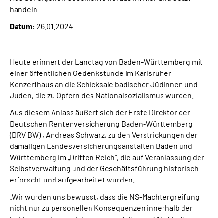
Inhalte in Gebärdensprache (DGS)
handeln
Datum:
26.01.2024
Leichte Sprache
Suche
Heute erinnert der Landtag von Baden-Württemberg mit
einer öffentlichen Gedenkstunde im Karlsruher
Konzerthaus an die Schicksale badischer Jüdinnen und
Juden, die zu Opfern des Nationalsozialismus wurden.
Mein Kundenportal
Aus diesem Anlass äußert sich der Erste Direktor der
Deutschen Rentenversicherung Baden-Württemberg
(
DRV
BW
) , Andreas Schwarz, zu den Verstrickungen der
damaligen Landesversicherungsanstalten Baden und
Württemberg im „Dritten Reich“, die auf Veranlassung der
Selbstverwaltung und der Geschäftsführung historisch
erforscht und aufgearbeitet wurden.
„Wir wurden uns bewusst, dass die NS-Machtergreifung
nicht nur zu personellen Konsequenzen innerhalb der