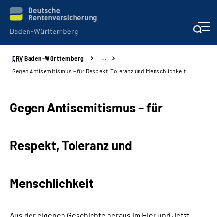
DRV
Baden-Württemberg
…
Beratung und Kontakt
Gegen Antisemitismus – für Respekt, Toleranz und Menschlichkeit
Kunden
Gegen Antisemitismus – für
Online-Services
Respekt, Toleranz und
Karriere
Presse
Menschlichkeit
Über uns
Aus der eigenen Geschichte heraus im Hier und Jetzt