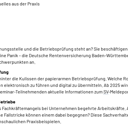
lles aus der Praxis
hnungsstelle und die Betriebsprüfung steht an? Sie beschäftig
Keine Panik – die Deutsche Rentenversicherung Baden-Württembe
schwerpunkten an.
üfung
inter die Kulissen der papierarmen Betriebsprüfung. Welche Ro
en elektronisch zu führen und digital zu übermitteln. Ab 2025 wi
Seminar-Teilnehmenden aktuelle Informationen zum
SV
-Meldepor
Betriebe
s Fachkräftemangels bei Unternehmen begehrte Arbeitskräfte.
che Fallstricke können einem dabei begegnen? Diese Sachverhalt
schaulichen Praxisbeispielen.