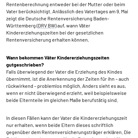
Rentenberechnung entweder bei der Mutter oder beim
Inhalte in Gebärdensprache (DGS)
Vater berücksichtigt. Anlässlich des Vatertages am 9. Mai
zeigt die Deutsche Rentenversicherung Baden-
Leichte Sprache
Württemberg (
DRV BW
) auf, wann Väter
Kindererziehungszeiten bei der gesetzlichen
Suche
Rentenversicherung erhalten können.
Wann bekommen Väter Kindererziehungszeiten
gutgeschrieben?
Mein Kundenportal
Falls überwiegend der Vater die Erziehung des Kindes
übernimmt, ist die Anerkennung der Zeiten für ihn – auch
rückwirkend – problemlos möglich. Anders sieht es aus,
wenn er nicht überwiegend erzieht, weil beispielsweise
beide Elternteile im gleichen Maße berufstätig sind.
In diesen Fällen kann der Vater die Kindererziehungszeit
nur erhalten, wenn beide Eltern dieses schriftlich
gegenüber dem Rentenversicherungsträger erklären. Die