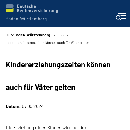
DRV
Baden-Württemberg
…
Beratung und Kontakt
Kindererziehungszeiten können auch für Väter gelten
Kunden
Kindererziehungszeiten können
Online-Services
auch für Väter gelten
Karriere
Presse
Datum:
07.05.2024
Über uns
Die Erziehung eines Kindes wird bei der