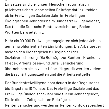
Inhalte in Gebärdensprache (DGS)
Einsatzes sind die jungen Menschen automatisch
pflichtversichert, ohne selbst Beiträge dafür zu zahlen –
ob im Freiwilligen Sozialen Jahr, im Freiwilligen
Leichte Sprache
Ökologischen Jahr oder beim Bundesfreiwilligendienst.
Das teilt die Deutsche Rentenversicherung Baden-
Suche
Württemberg jetzt mit.
Mehr als 90.000 Freiwillige engagieren sich jedes Jahr in
gemeinwohlorientierten Einrichtungen. Die Arbeitgeber
Mein Kundenportal
melden den Dienst gleich zu Beginn bei der
Sozialversicherung. Die Beiträge zur Renten-, Kranken-,
Pflege-, Arbeitslosen- und Unfallversicherung
übernehmen sie in voller Höhe. Mitgeteilt werden zudem
die Beschäftigungszeiten und die Arbeitsentgelte.
Der Bundesfreiwilligendienst dauert in der Regel sechs
bis längstens 18 Monate. Das Freiwillige Soziale und das
Freiwillige Ökologische Jahr sind für ein Jahr angelegt.
Die in dieser Zeit gezahlten Beiträge zur
Rentenversicherung werden im Rentenkonto gespeichert