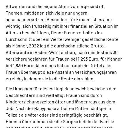
Inhalte in Gebärdensprache (DGS)
Altwerden und die eigene Altersvorsorge sind oft
Themen, mit denen sich viele nur ungern
auseinandersetzen. Besonders für Frauen ist es aber
Leichte Sprache
wichtig, sich frühzeitig mit ihrer finanziellen Situation im
Alter zu beschäftigen. Denn: Frauen erhalten im
Suche
Durchschnitt über ein Viertel weniger gesetzliche Rente
als Männer. 2022 lag die durchschnittliche Brutto‐
Altersrente in Baden‐Württemberg nach mindestens 35
Versicherungsjahren für Frauen bei 1.293 Euro, für Männer
Mein Kundenportal
bei 1.830 Euro. Allerdings hat nur rund ein Drittel aller
Frauen überhaupt diese Anzahl an Versicherungsjahren
erreicht, in denen sie in die Rente einzahlen.
Die Ursachen für dieses Ungleichgewicht zwischen den
Geschlechtern sind vielfältig: Frauen sind durch
Kindererziehungszeiten öfter und länger raus aus dem
Job. Nach der Babypause arbeiten Mütter häufiger in
Teilzeit als Väter oder sind geringfügig beschäftigt.
Ebenso übernehmen sie die Sorgearbeit in der Familie
und stecken beruflich zurück, wenn Angehörige krank