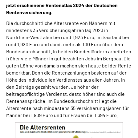
Inhalte in Gebärdensprache (DGS)
jetzt erschienene Rentenatlas 2024 der Deutschen
Rentenversicherung.
Leichte Sprache
Die durchschnittliche Altersrente von Männern mit
mindestens 35 Versicherungsjahren lag 2023 in
Nordrhein-Westfalen bei rund 1.923 Euro, im Saarland bei
Suche
rund 1.920 Euro und damit mehr als 100 Euro über dem
Bundesdurchschnitt. In beiden Bundesländern arbeiteten
früher viele Männer in gut bezahlten Jobs im Bergbau. Die
Mein Kundenportal
guten Löhne von damals machen sich heute bei der Rente
bemerkbar. Denn die Rentenzahlungen basieren auf der
Höhe des individuellen Verdienstes aus allen Jahren, in
den Beiträge gezahlt wurden. Je höher der
beitragspflichtige Verdienst, desto höher sind auch die
Rentenansprüche. Im Bundesdurchschnitt liegt die
Altersrente nach mindestens 35 Versicherungsjahren für
Männer bei 1.809 Euro und für Frauen bei 1.394 Euro.