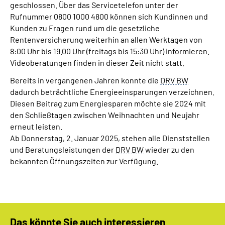
geschlossen. Über das Servicetelefon unter der
Inhalte in Gebärdensprache (DGS)
Rufnummer 0800 1000 4800 können sich Kundinnen und
Kunden zu Fragen rund um die gesetzliche
Leichte Sprache
Rentenversicherung weiterhin an allen Werktagen von
8:00 Uhr bis 19.00 Uhr (freitags bis 15:30 Uhr) informieren.
Suche
Videoberatungen finden in dieser Zeit nicht statt.
Bereits in vergangenen Jahren konnte die
DRV BW
dadurch beträchtliche Energieeinsparungen verzeichnen.
Diesen Beitrag zum Energiesparen möchte sie 2024 mit
Mein Kundenportal
den Schließtagen zwischen Weihnachten und Neujahr
erneut leisten.
Ab Donnerstag, 2. Januar 2025, stehen alle Dienststellen
und Beratungsleistungen der
DRV BW
wieder zu den
bekannten Öffnungszeiten zur Verfügung.
Das könnte Sie auch interessieren