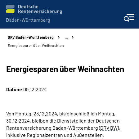
DRV
Baden-Württemberg
…
Beratung und Kontakt
Energiesparen über Weihnachten
Kunden
Energiesparen über Weihnachten
Online-Services
Datum:
09.12.2024
Karriere
Presse
Von Montag, 23.12.2024, bis einschließlich Montag,
30.12.2024, bleiben die Dienststellen der Deutschen
Über uns
Rentenversicherung Baden-Württemberg (
DRV BW
),
inklusive Regionalzentren und Außenstellen,