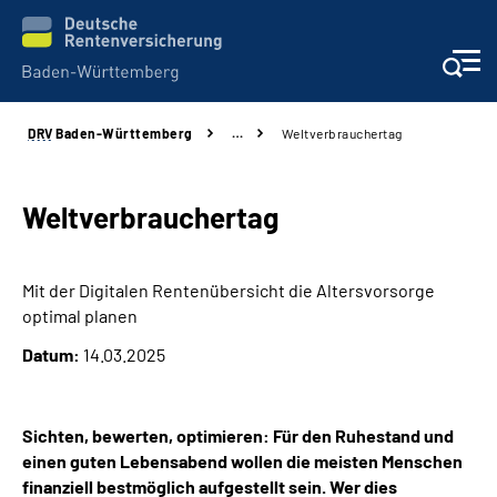
DRV
Baden-Württemberg
…
Weltverbrauchertag
Beratung und Kontakt
Kunden
Weltverbrauchertag
Online-Services
Mit der Digitalen Rentenübersicht die Altersvorsorge
optimal planen
Karriere
Datum:
14.03.2025
Presse
Sichten, bewerten, optimieren: Für den Ruhestand und
Über uns
einen guten Lebensabend wollen die meisten Menschen
finanziell bestmöglich aufgestellt sein. Wer dies