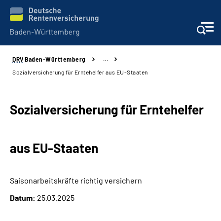
DRV
Baden-Württemberg
…
Beratung und Kontakt
Sozialversicherung für Erntehelfer aus EU-Staaten
Kunden
Sozialversicherung für Erntehelfer
Online-Services
aus EU-Staaten
Karriere
Presse
Saisonarbeitskräfte richtig versichern
Datum:
25.03.2025
Über uns