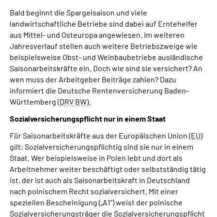
Inhalte in Gebärdensprache (DGS)
Bald beginnt die Spargelsaison und viele
landwirtschaftliche Betriebe sind dabei auf Erntehelfer
Leichte Sprache
aus Mittel- und Osteuropa angewiesen. Im weiteren
Jahresverlauf stellen auch weitere Betriebszweige wie
beispielsweise Obst- und Weinbaubetriebe ausländische
Suche
Saisonarbeitskräfte ein. Doch wie sind sie versichert? An
wen muss der Arbeitgeber Beiträge zahlen? Dazu
informiert die Deutsche Rentenversicherung Baden-
Württemberg (
DRV BW
).
Mein Kundenportal
Sozialversicherungspflicht nur in einem Staat
Für Saisonarbeitskräfte aus der Europäischen Union (
EU
)
gilt: Sozialversicherungspflichtig sind sie nur in einem
Staat. Wer beispielsweise in Polen lebt und dort als
Arbeitnehmer weiter beschäftigt oder selbstständig tätig
ist, der ist auch als Saisonarbeitskraft in Deutschland
nach polnischem Recht sozialversichert. Mit einer
speziellen Bescheinigung („A1“) weist der polnische
Sozialversicherungsträger die Sozialversicherungspflicht