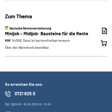
Zum Thema
Deutsche Rentenversicherung
Minijob – Midijob: Bausteine für die Rente
PDF
, 543KB, Datei ist barrierefrei⁄barrierearm
Über den Warenkorb bestellbar.
So erreichen Sie uns:
0721 825 0
MO
-
DO
8:00 - 16:00,
FR
8:00 - 12:00