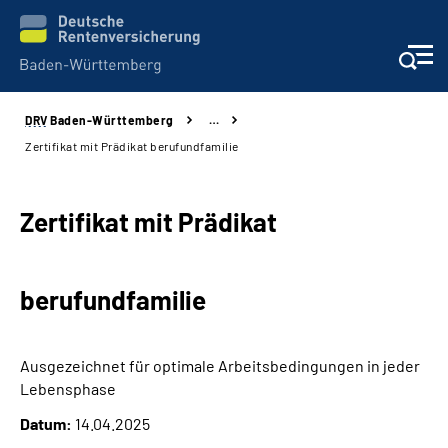
DRV
Baden-Württemberg
…
Beratung und Kontakt
Zertifikat mit Prädikat berufundfamilie
Kunden
Zertifikat mit Prädikat
Online-Services
berufundfamilie
Karriere
Presse
Ausgezeichnet für optimale Arbeitsbedingungen in jeder
Lebensphase
Über uns
Datum:
14.04.2025