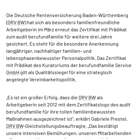
Inhalte in Gebärdensprache (DGS)
Die Deutsche Rentenversicherung Baden-Württemberg
Leichte Sprache
(
DRV BW
) hat sich als besonders familienfreundliche
Arbeitgeberin im März erneut das Zertifikat mit Prädikat
zum audit berufundfamilie für weitere drei Jahre
Suche
gesichert. Es steht für die besondere Anerkennung
langjähriger, nachhaltiger familien- und
lebensphasenbewusster Personalpolitik. Das Zertifikat
mit Prädikat des Kuratoriums der berufundfamilie Service
Mein Kundenportal
GmbH
gilt als Qualitätssiegel für eine strategisch
angelegte Vereinbarkeitspolitik.
„Es ist ein großer Erfolg, dass die
DRV BW
als
Arbeitgeberin seit 2012 mit dem Zertifikatslogo des audit
berufundfamilie für ihre tollen familienbewussten
Maßnahmen ausgezeichnet ist“, erklärt Gabriele Prestel,
DRV BW
-Gleichstellungsbeauftragte. „Das bestätigt
unsere intensiven Bemühungen, unseren Mitarbeitenden