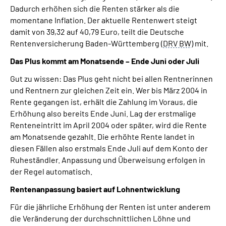
Inhalte in Gebärdensprache (DGS)
Dadurch erhöhen sich die Renten stärker als die
momentane Inflation. Der aktuelle Rentenwert steigt
damit von 39,32 auf 40,79 Euro, teilt die Deutsche
Leichte Sprache
Rentenversicherung Baden-Württemberg (
DRV BW
) mit.
Das Plus kommt am Monatsende – Ende Juni oder Juli
Suche
Gut zu wissen: Das Plus geht nicht bei allen Rentnerinnen
und Rentnern zur gleichen Zeit ein. Wer bis März 2004 in
Rente gegangen ist, erhält die Zahlung im Voraus, die
Mein Kundenportal
Erhöhung also bereits Ende Juni. Lag der erstmalige
Renteneintritt im April 2004 oder später, wird die Rente
am Monatsende gezahlt. Die erhöhte Rente landet in
diesen Fällen also erstmals Ende Juli auf dem Konto der
Ruheständler. Anpassung und Überweisung erfolgen in
der Regel automatisch.
Rentenanpassung basiert auf Lohnentwicklung
Für die jährliche Erhöhung der Renten ist unter anderem
die Veränderung der durchschnittlichen Löhne und