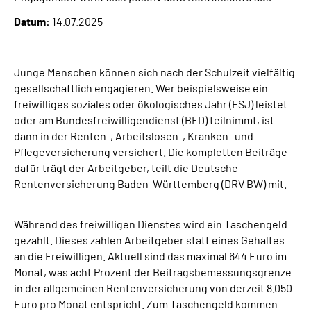
Inhalte in Gebärdensprache (DGS)
Datum:
14.07.2025
Leichte Sprache
Junge Menschen können sich nach der Schulzeit vielfältig
Suche
gesellschaftlich engagieren. Wer beispielsweise ein
freiwilliges soziales oder ökologisches Jahr (FSJ) leistet
oder am Bundesfreiwilligendienst (BFD) teilnimmt, ist
dann in der Renten-, Arbeitslosen-, Kranken- und
Mein Kundenportal
Pflegeversicherung versichert. Die kompletten Beiträge
dafür trägt der Arbeitgeber, teilt die Deutsche
Rentenversicherung Baden-Württemberg (
DRV BW
) mit.
Während des freiwilligen Dienstes wird ein Taschengeld
gezahlt. Dieses zahlen Arbeitgeber statt eines Gehaltes
an die Freiwilligen. Aktuell sind das maximal 644 Euro im
Monat, was acht Prozent der Beitragsbemessungsgrenze
in der allgemeinen Rentenversicherung von derzeit 8.050
Euro pro Monat entspricht. Zum Taschengeld kommen