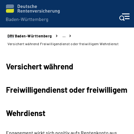
DRV
Baden-Württemberg
…
Beratung und Kontakt
Versichert während Freiwilligendienst oder freiwilligem Wehrdienst
Kunden
Versichert während
Online-Services
Freiwilligendienst oder freiwilligem
Karriere
Presse
Wehrdienst
Über uns
Engagement wirkt sich positiv aufs Rentenkonto aus