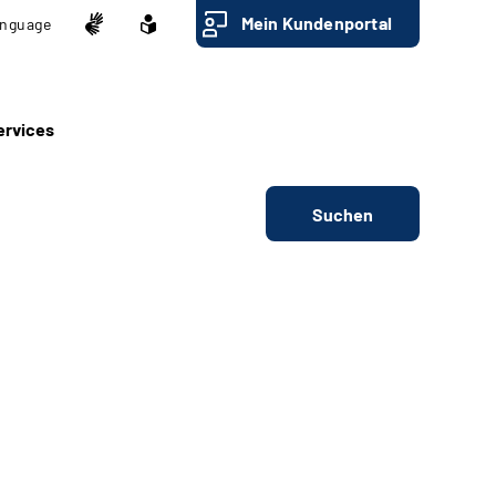
Mein Kundenportal
nguage
ervices
Suchen