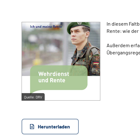
In diesem Faltb
Rente: wie der 
Außerdem erfah
Übergangsregel
Quelle:
DRV
Herunterladen