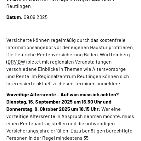
Inhalte in Gebärdensprache (DGS)
Reutlingen
Datum:
09.09.2025
Leichte Sprache
Suche
Versicherte können regelmäßig durch das kostenfreie
Informationsangebot vor der eigenen Haustür profitieren.
Die Deutsche Rentenversicherung Baden-Württemberg
(
DRV BW
) bietet mit regionalen Veranstaltungen
Mein Kundenportal
verschiedene Einblicke in Themen wie Altersvorsorge
und Rente. Im Regionalzentrum Reutlingen können sich
Interessierte aktuell zu diesen Terminen anmelden:
Vorzeitige Altersrente – Auf was muss ich achten?
Dienstag, 16. September 2025 um 16.30 Uhr und
Donnerstag, 9. Oktober 2025 um 18.15 Uhr:
Wer eine
vorzeitige Altersrente in Anspruch nehmen möchte, muss
einen Rentenantrag stellen und die notwendigen
Versicherungsjahre erfüllen. Dazu benötigen berechtigte
Personen in der Regel mindestens 35