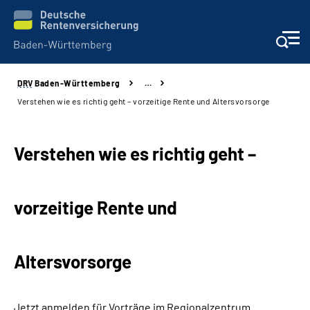
DRV
Baden-Württemberg
…
Beratung und Kontakt
Verstehen wie es richtig geht – vorzeitige Rente und Altersvorsorge
Kunden
Verstehen wie es richtig geht –
Online-Services
vorzeitige Rente und
Karriere
Presse
Altersvorsorge
Über uns
Jetzt anmelden für Vorträge im Regionalzentrum