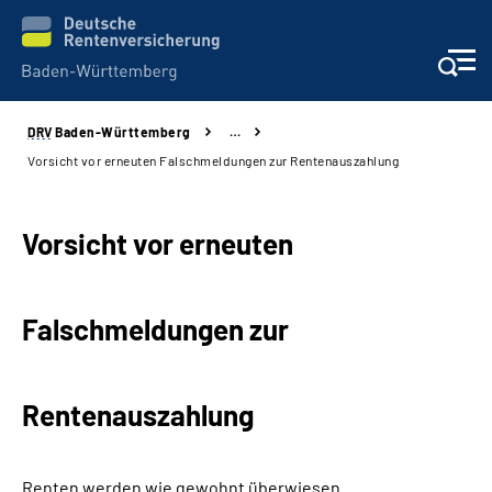
DRV
Baden-Württemberg
…
Beratung und Kontakt
Vorsicht vor erneuten Falschmeldungen zur Rentenauszahlung
Kunden
Vorsicht vor erneuten
Online-Services
Falschmeldungen zur
Karriere
Presse
Rentenauszahlung
Über uns
Renten werden wie gewohnt überwiesen