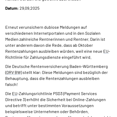
Inhalte in Gebärdensprache (DGS)
Datum:
29.09.2025
Leichte Sprache
Erneut verunsichern dubiose Meldungen auf
Suche
verschiedenen Internetportalen und in den Sozialen
Medien zahlreiche Rentnerinnen und Rentner. Darin ist
unter anderem davon die Rede, dass ab Oktober
Rentenzahlungen ausbleiben würden, weil eine neue
EU
-
Mein Kundenportal
Richtlinie für Zahlungsdienste eingeführt wird.
Die Deutsche Rentenversicherung Baden-Württemberg
(
DRV BW
) stellt klar: Diese Meldungen sind bezüglich der
Behauptung, dass die Rentenzahlungen ausbleiben
falsch!
Die
EU
-Zahlungsrichtlinie PSD3 (Payment Services
Directive 3) erhöht die Sicherheit bei Online-Zahlungen
und betrifft unter bestimmten Voraussetzungen
beispielsweise Unternehmen oder Behörden.