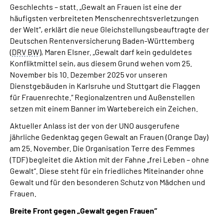
Geschlechts – statt. „Gewalt an Frauen ist eine der
Inhalte in Gebärdensprache (DGS)
häufigsten verbreiteten Menschenrechtsverletzungen
der Welt“, erklärt die neue Gleichstellungsbeauftragte der
Leichte Sprache
Deutschen Rentenversicherung Baden-Württemberg
(
DRV BW
), Maren Elsner. „Gewalt darf kein geduldetes
Suche
Konfliktmittel sein, aus diesem Grund wehen vom 25.
November bis 10. Dezember 2025 vor unseren
Dienstgebäuden in Karlsruhe und Stuttgart die Flaggen
für Frauenrechte.“ Regionalzentren und Außenstellen
Mein Kundenportal
setzen mit einem Banner im Wartebereich ein Zeichen.
Aktueller Anlass ist der von der UNO ausgerufene
jährliche Gedenktag gegen Gewalt an Frauen (Orange Day)
am 25. November. Die Organisation Terre des Femmes
(TDF) begleitet die Aktion mit der Fahne „frei Leben – ohne
Gewalt“. Diese steht für ein friedliches Miteinander ohne
Gewalt und für den besonderen Schutz von Mädchen und
Frauen.
Breite Front gegen „Gewalt gegen Frauen“