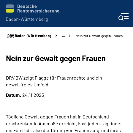
DRV
Baden-Württemberg
…
Nein zur Gewalt gegen Frauen
Beratung und Kontakt
Kunden
Nein zur Gewalt gegen Frauen
Online-Services
DRV BW zeigt Flagge für Frauenrechte und ein
gewaltfreies Umfeld
Karriere
Datum:
24.11.2025
Presse
Tödliche Gewalt gegen Frauen hat in Deutschland
Über uns
erschreckende Ausmaße erreicht.
Fast jeden Tag findet
ein Femizid – also die Tötung von Frauen aufgrund ihres