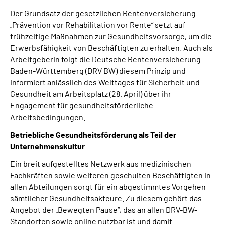
Inhalte in Gebärdensprache (DGS)
Der Grundsatz der gesetzlichen Rentenversicherung
„Prävention vor Rehabilitation vor Rente“ setzt auf
Leichte Sprache
frühzeitige Maßnahmen zur Gesundheitsvorsorge, um die
Erwerbsfähigkeit von Beschäftigten zu erhalten. Auch als
Arbeitgeberin folgt die Deutsche Rentenversicherung
Suche
Baden-Württemberg (
DRV BW
) diesem Prinzip und
informiert anlässlich des Welttages für Sicherheit und
Gesundheit am Arbeitsplatz (28. April) über ihr
Engagement für gesundheitsförderliche
Mein Kundenportal
Arbeitsbedingungen.
Betriebliche Gesundheitsförderung als Teil der
Unternehmenskultur
Ein breit aufgestelltes Netzwerk aus medizinischen
Fachkräften sowie weiteren geschulten Beschäftigten in
allen Abteilungen sorgt für ein abgestimmtes Vorgehen
sämtlicher Gesundheitsakteure. Zu diesem gehört das
Angebot der „Bewegten Pause“, das an allen
DRV
-BW-
Standorten sowie online nutzbar ist und damit