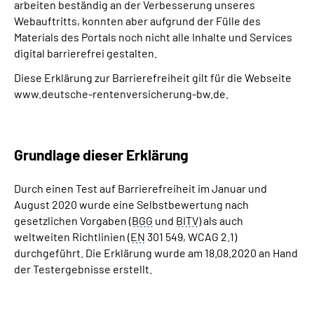
arbeiten beständig an der Verbesserung unseres
Inhalte in Gebärdensprache (DGS)
Webauftritts, konnten aber aufgrund der Fülle des
Materials des Portals noch nicht alle Inhalte und Services
Leichte Sprache
digital barrierefrei gestalten.
Diese Erklärung zur Barrierefreiheit gilt für die Webseite
Suche
www.deutsche-rentenversicherung-bw.de.
Mein Kundenportal
Grundlage dieser Erklärung
Durch einen Test auf Barrierefreiheit im Januar und
August 2020 wurde eine Selbstbewertung nach
gesetzlichen Vorgaben (
BGG
und
BITV
) als auch
weltweiten Richtlinien (
EN
301 549, WCAG 2.1)
durchgeführt. Die Erklärung wurde am 18.08.2020 an Hand
der Testergebnisse erstellt.