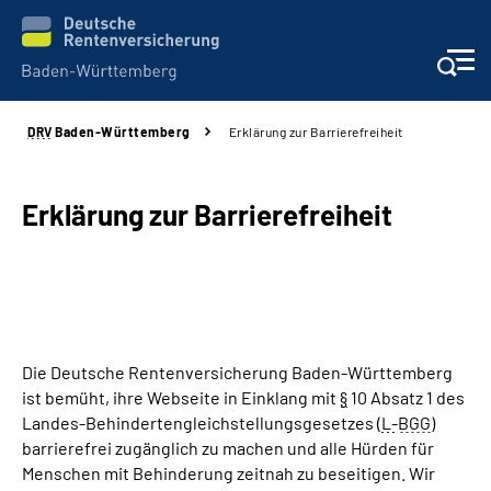
DRV
Baden-Württemberg
Erklärung zur Barrierefreiheit
Beratung und Kontakt
Kunden
Erklärung zur Barrierefreiheit
Online-Services
Karriere
Die Deutsche Rentenversicherung Baden-Württemberg
Presse
ist bemüht, ihre Webseite in Einklang mit
§
10 Absatz 1 des
Landes-Behindertengleichstellungsgesetzes (
L-
BGG
)
Über uns
barrierefrei zugänglich zu machen und alle Hürden für
Menschen mit Behinderung zeitnah zu beseitigen. Wir