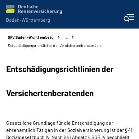
DRV
Baden-Württemberg
…
Beratung und Kontakt
Entschädigungsrichtlinien der Versichertenberatenden
Kunden
Entschädigungsrichtlinien der
Online-Services
Versichertenberatenden
Karriere
Presse
Gesetzliche Grundlage für die Entschädigung der
Über uns
ehrenamtlich Tätigen in der Sozialversicherung ist der
§
41
Sozialgesetzbuch IV. Nach
§
41 Absatz 4
SGB IV
beschließt