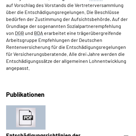
Inhalte in Gebärdensprache (DGS)
auf Vorschlag des Vorstands die Vertreterversammlung
über die Entschädigungsregelungen. Die Beschlüsse
bedürfen der Zustimmung der Aufsichtsbehörde
.
Auf der
Leichte Sprache
Grundlage der sogenannten Sozialpartnerempfehlung
von
DGB
und
BDA
erarbeitet eine trägerübergreifende
Suche
Arbeitsgruppe Empfehlungen der Deutschen
Rentenversicherung für die Entschädigungsregelungen
für Versicherungsberatende. Alle drei Jahre werden die
Entschädigungssätze der allgemeinen Lohnentwicklung
Mein Kundenportal
angepasst.
Publikationen
Entschädigungsrichtlinien der