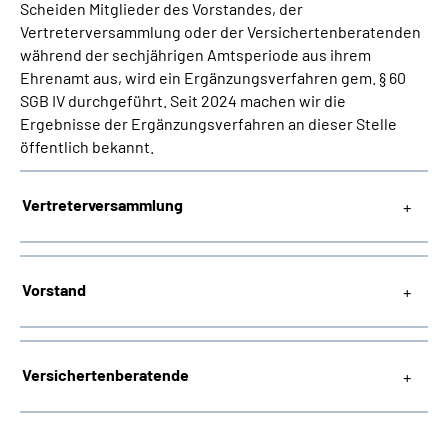
Scheiden Mitglieder des Vorstandes, der
Inhalte in Gebärdensprache (DGS)
Vertreterversammlung oder der Versichertenberatenden
während der sechjährigen Amtsperiode aus ihrem
Leichte Sprache
Ehrenamt aus, wird ein Ergänzungsverfahren gem. § 60
SGB IV durchgeführt. Seit 2024 machen wir die
Suche
Ergebnisse der Ergänzungsverfahren an dieser Stelle
öffentlich bekannt.
Vertreterversammlung
Mein Kundenportal
Vorstand
Versichertenberatende