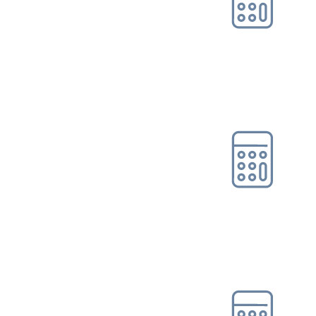
Leichte Sprache
Suche
Online-Tool DRV
Ohne Registrierung
Mein Kundenportal
Gleitzonen-/Übergangs­
bereichs­rec...
Online-Tool DRV
Ohne Registrierung
Hinzuverdienstrechner