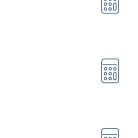
Online-Tool DRV
Ohne Registrierung
Rentenbeginn-/
Rentenhöhenrechner
Online-Tool DRV
Ohne Registrierung
Rentenschätzer