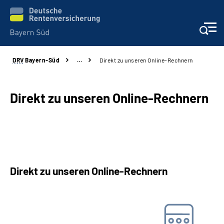
DRV
Bayern-Süd
…
Direkt zu unseren Online-Rechnern
Beratung und Kontakt
Karriere
Direkt zu unseren Online-Rechnern
Presse
Rehaverbund
Direkt zu unseren Online-Rechnern
Über Uns
Barwertrechner
Inhalte in Gebärdensprache (DGS)