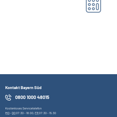
Online-Tool DRV
Ohne Registrierung
Kontakt Bayern Süd
0800 1000 48015
Kostenloses Servicetelefon
MO
-
DO
07:30 - 18:00,
FR
07:30 - 15:30