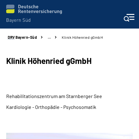
DRV
Bayern-Süd
…
Klinik Höhenried gGmbH
Beratung und Kontakt
Karriere
Klinik Höhenried gGmbH
Presse
Rehaverbund
Rehabilitationszentrum am Starnberger See
Kardiologie - Orthopädie - Psychosomatik
Über Uns
Inhalte in Gebärdensprache (DGS)