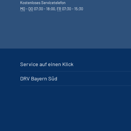
Kostenloses Servicetelefon
MO
-
DO
07:30 - 18:00,
FR
07:30 - 15:30
Service auf einen Klick
DRV Bayern Süd