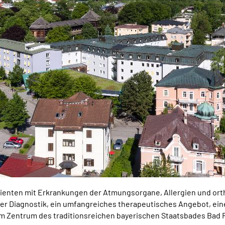
Patienten mit Erkrankungen der Atmungsorgane, Allergien und or
er Diagnostik, ein umfangreiches therapeutisches Angebot, eine
h im Zentrum des traditionsreichen bayerischen Staatsbades Bad 