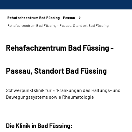
Rehafachzentrum Bad Füssing - Passau
Beratung und Kontakt
Rehafachzentrum Bad Füssing - Passau, Standort Bad Füssing
Karriere
Rehafachzentrum Bad Füssing -
Presse
Passau, Standort Bad Füssing
Rehaverbund
Über Uns
Schwerpunktklinik für Erkrankungen des Haltungs- und
Bewegungssystems sowie Rheumatologie
Inhalte in Gebärdensprache (DGS)
Leichte Sprache
Die Klinik in Bad Füssing: