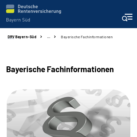
DRV
Bayern-Süd
…
Bayerische Fachinformationen
Beratung und Kontakt
Karriere
Bayerische Fachinformationen
Presse
Rehaverbund
Über Uns
Inhalte in Gebärdensprache (DGS)