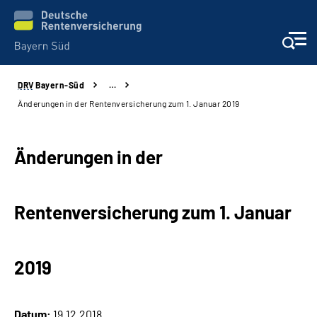
DRV
Bayern-Süd
…
Beratung und Kontakt
Änderungen in der Rentenversicherung zum 1. Januar 2019
Karriere
Änderungen in der
Presse
Rentenversicherung zum 1. Januar
Rehaverbund
Über Uns
2019
Inhalte in Gebärdensprache (DGS)
Datum:
19.12.2018